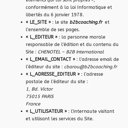
conformément à la loi Informatique et
libertés du 6 janvier 1978.
« LE_SITE »
: le site
b2bcoaching.fr
et
l’ensemble de ses pages.
«
L_EDITEUR »
: la personne morale
responsable de l’édition et du contenu du
Site :
CHENOTEL – B2B International
«
L_EMAIL_CONTACT »
: l’adresse email de
l’éditeur du site :
cbarou@b2bcoaching.fr
«
L_ADRESSE_EDITEUR »
: l’adresse
postale de l’éditeur du site :
1, Bd. Victor
75015 PARIS
France
« L_UTILISATEUR »
: l’internaute visitant
et utilisant les services du Site.