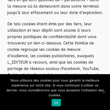
la mesure où ils demeurent dans votre terminal
jusqu’à leur effacement ou leur date d’expiration.
De tels cookies étant émis par des tiers, leur
utilisation et leur dépôt sont soumis à leurs
propres politiques de confidentialité dont vous
trouverez un lien ci-dessous. Cette famille de
cookie regroupe les cookies de mesure
d’audience, les cookies publicitaires, auxquels
L_EDITEUR a recours, ainsi que les cookies de
partage de réseaux sociaux (Facebook, YouTube,
Twitter, LinkedIn, etc.). Les cookies de partage des
Nous utilisons des cookies pour vous garantir la meilleure
réseaux sociaux sont émis et gérés par l’éditeur
expérience sur notre site. Si vous continuez à utiliser ce
du réseau social concerné. Sous réserve de votre
dernier, nous considérerons que vous acceptez l'utilisation des
consentement, ces cookies vous permettent de
cookies.
partager facilement une partie du contenu
Ok
publié sur le site, notamment par l’intermédiaire