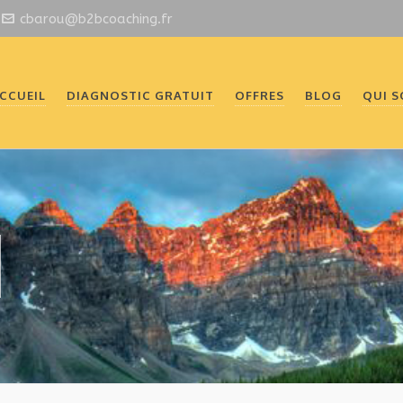
cbarou@b2bcoaching.fr
CCUEIL
DIAGNOSTIC GRATUIT
OFFRES
BLOG
QUI 